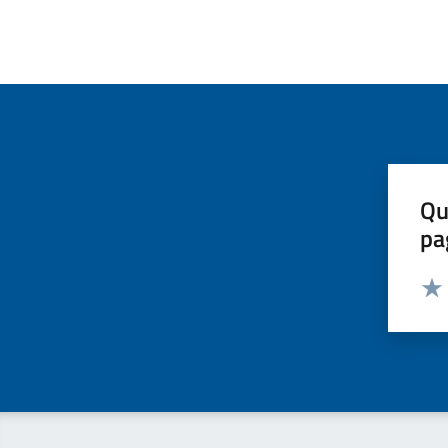
Qu
pa
Valut
Valu