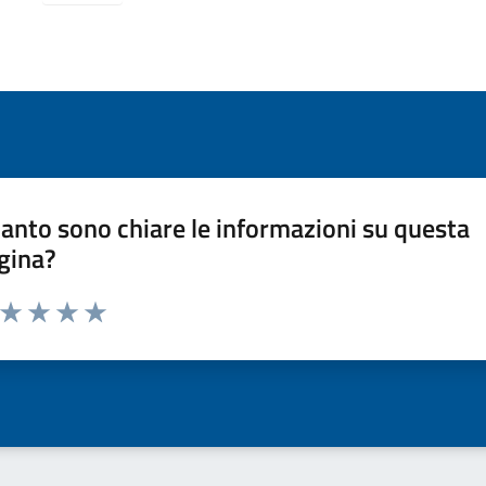
anto sono chiare le informazioni su questa
gina?
a da 1 a 5 stelle la pagina
ta 1 stelle su 5
Valuta 2 stelle su 5
Valuta 3 stelle su 5
Valuta 4 stelle su 5
Valuta 5 stelle su 5