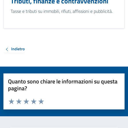
Tributi, finanze e contravvenzioni
Tasse e tributi su immobili, rifiuti, affissioni e pubblicità.
Indietro
Quanto sono chiare le informazioni su questa
pagina?
Valuta da 1 a 5 stelle la pagina
Valuta 1 stelle su 5
Valuta 2 stelle su 5
Valuta 3 stelle su 5
Valuta 4 stelle su 5
Valuta 5 stelle su 5