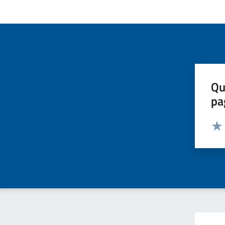
Qu
pa
Valut
Valu