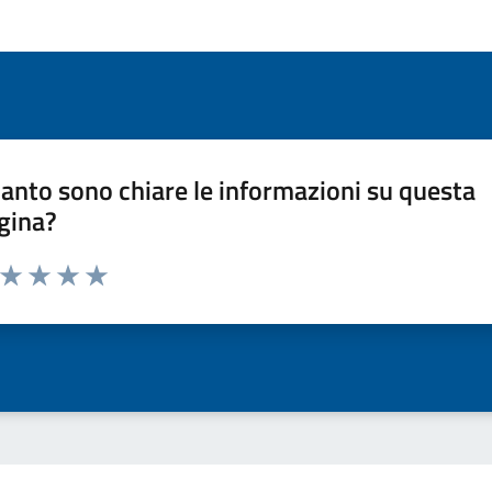
anto sono chiare le informazioni su questa
gina?
a da 1 a 5 stelle la pagina
ta 1 stelle su 5
Valuta 2 stelle su 5
Valuta 3 stelle su 5
Valuta 4 stelle su 5
Valuta 5 stelle su 5