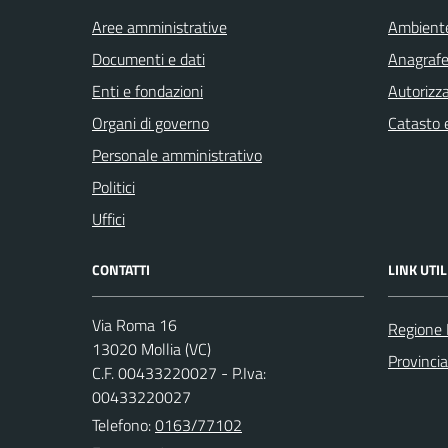
Aree amministrative
Ambient
Documenti e dati
Anagrafe 
Enti e fondazioni
Autorizza
Organi di governo
Catasto e
Personale amministrativo
Politici
Uffici
CONTATTI
LINK UTIL
Via Roma 16
Regione
13020 Mollia (VC)
Provincia 
C.F. 00433220027 - P.Iva:
00433220027
Telefono:
0163/77102