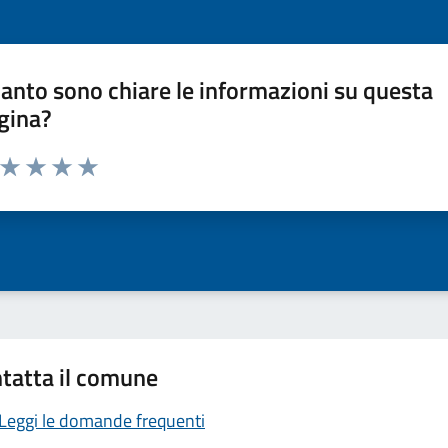
anto sono chiare le informazioni su questa
gina?
a da 1 a 5 stelle la pagina
ta 1 stelle su 5
Valuta 2 stelle su 5
Valuta 3 stelle su 5
Valuta 4 stelle su 5
Valuta 5 stelle su 5
tatta il comune
Leggi le domande frequenti