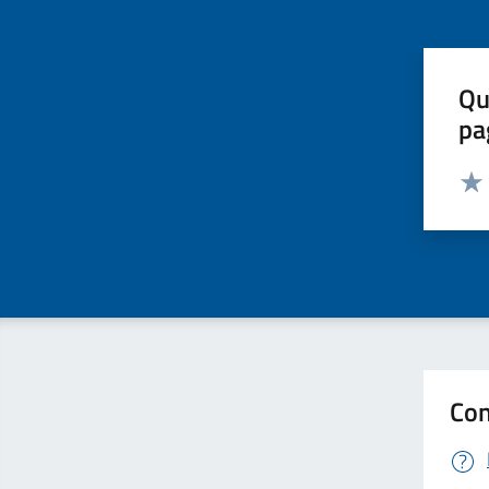
Qu
pa
Valut
Valu
Con