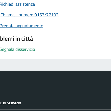
Richiedi assistenza
Chiama il numero 0163/77102
Prenota appuntamento
blemi in città
Segnala disservizio
E DI SERVIZIO