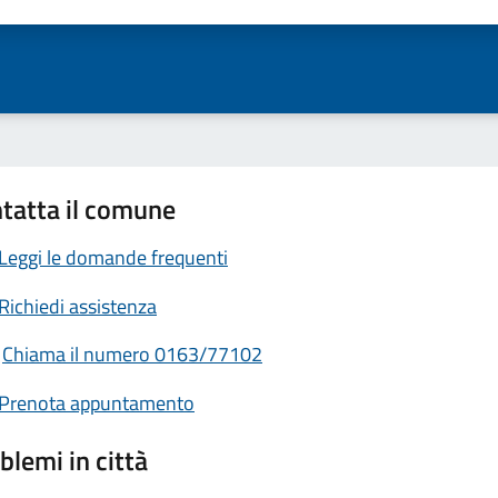
ta 1 stelle su 5
Valuta 2 stelle su 5
Valuta 3 stelle su 5
Valuta 4 stelle su 5
Valuta 5 stelle su 5
tatta il comune
Leggi le domande frequenti
Richiedi assistenza
Chiama il numero 0163/77102
Prenota appuntamento
blemi in città