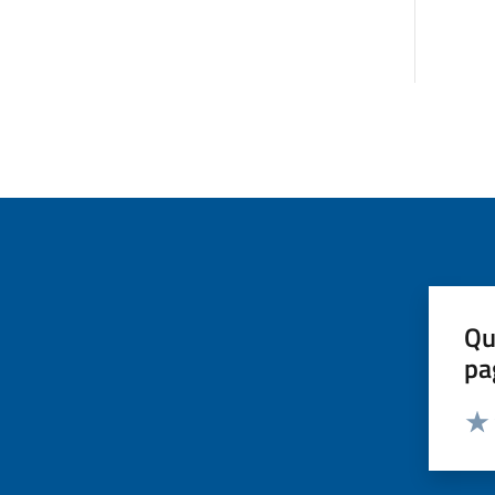
Qu
pa
Valut
Valu