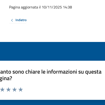
Pagina aggiornata il 10/11/2025 14:38
Indietro
anto sono chiare le informazioni su questa
gina?
a da 1 a 5 stelle la pagina
ta 1 stelle su 5
Valuta 2 stelle su 5
Valuta 3 stelle su 5
Valuta 4 stelle su 5
Valuta 5 stelle su 5