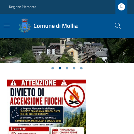
Regione Piemonte
Comune di Mollia
Previous
Next
Ultime notizie