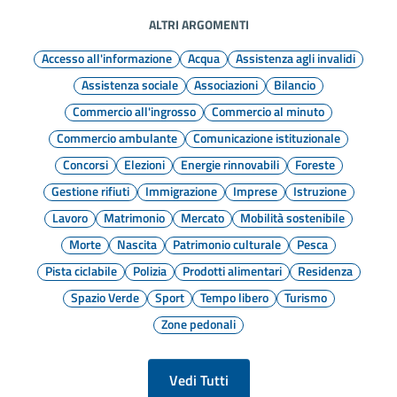
ALTRI ARGOMENTI
Accesso all'informazione
Acqua
Assistenza agli invalidi
Assistenza sociale
Associazioni
Bilancio
Commercio all'ingrosso
Commercio al minuto
Commercio ambulante
Comunicazione istituzionale
Concorsi
Elezioni
Energie rinnovabili
Foreste
Gestione rifiuti
Immigrazione
Imprese
Istruzione
Lavoro
Matrimonio
Mercato
Mobilità sostenibile
Morte
Nascita
Patrimonio culturale
Pesca
Pista ciclabile
Polizia
Prodotti alimentari
Residenza
Spazio Verde
Sport
Tempo libero
Turismo
Zone pedonali
Vedi Tutti