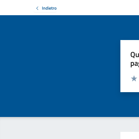
Indietro
Qu
pa
Valut
Valu