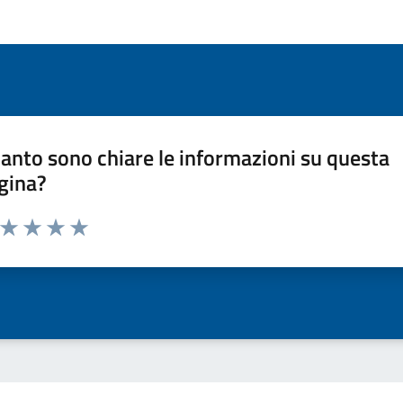
anto sono chiare le informazioni su questa
gina?
a da 1 a 5 stelle la pagina
ta 1 stelle su 5
Valuta 2 stelle su 5
Valuta 3 stelle su 5
Valuta 4 stelle su 5
Valuta 5 stelle su 5