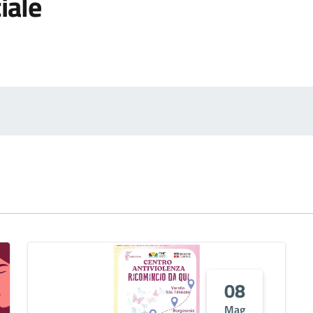
iale
08
Mag