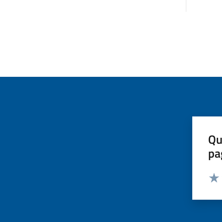
Qu
pa
Valut
Valu