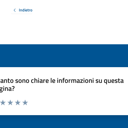
Indietro
anto sono chiare le informazioni su questa
gina?
a da 1 a 5 stelle la pagina
ta 1 stelle su 5
Valuta 2 stelle su 5
Valuta 3 stelle su 5
Valuta 4 stelle su 5
Valuta 5 stelle su 5