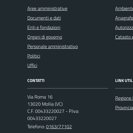
Aree amministrative
Ambient
Documenti e dati
Anagrafe 
Enti e fondazioni
Autorizza
Organi di governo
Catasto e
Personale amministrativo
Politici
Uffici
CONTATTI
LINK UTIL
Via Roma 16
Regione
13020 Mollia (VC)
Provincia 
C.F. 00433220027 - P.Iva:
00433220027
Telefono:
0163/77102