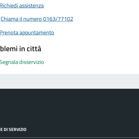
Richiedi assistenza
Chiama il numero 0163/77102
Prenota appuntamento
blemi in città
Segnala disservizio
E DI SERVIZIO