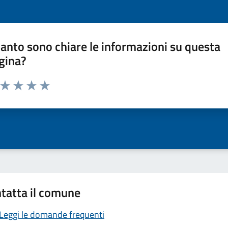
anto sono chiare le informazioni su questa
gina?
a da 1 a 5 stelle la pagina
ta 1 stelle su 5
Valuta 2 stelle su 5
Valuta 3 stelle su 5
Valuta 4 stelle su 5
Valuta 5 stelle su 5
tatta il comune
Leggi le domande frequenti