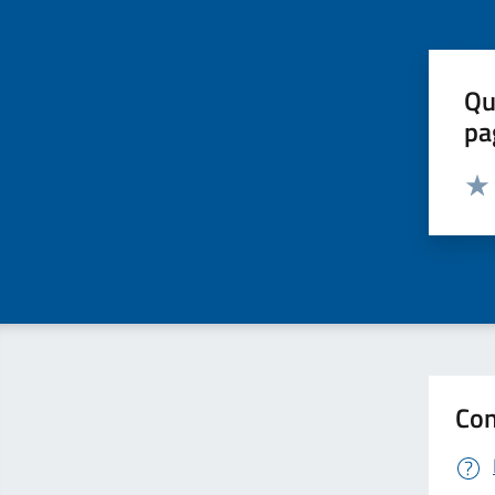
Qu
pa
Valut
Valu
Con